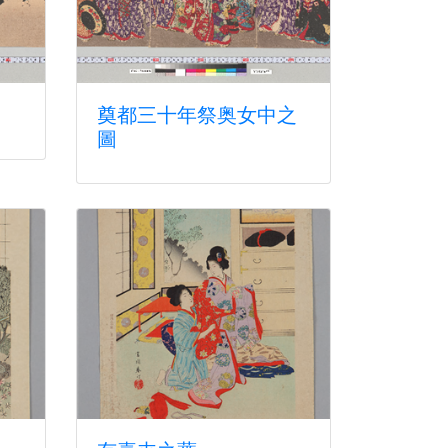
奠都三十年祭奥女中之
圖