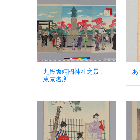
九段坂靖國神社之景 :
あ
東京名所