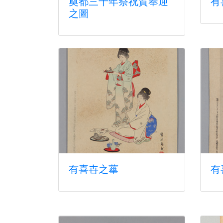
奠都三十年祭祝賀奉迎
有
之圖
有喜卋之蕐
有