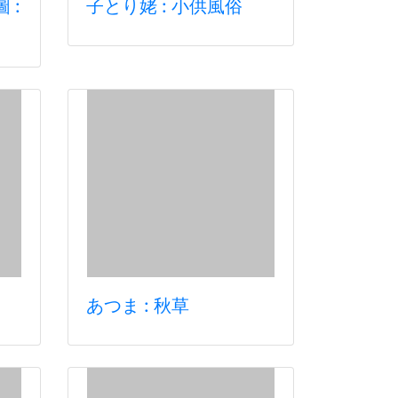
 :
子とり姥 : 小供風俗
あつま : 秋草