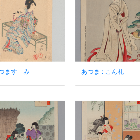
つますゝみ
あつま : こん礼