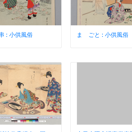
串 : 小供風俗
まゝごと : 小供風俗