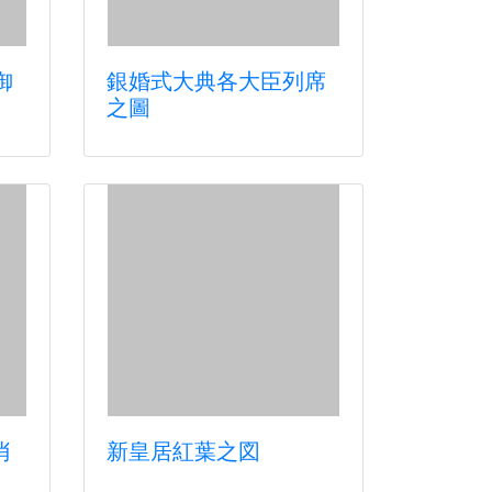
御
銀婚式大典各大臣列席
之圖
肖
新皇居紅葉之図