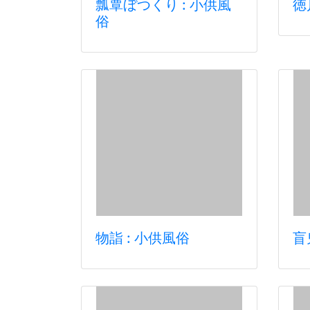
瓢覃ぼつくり : 小供風
徳
俗
物詣 : 小供風俗
盲