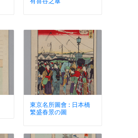
有喜卋之蕐
東京名所圖會 : 日本橋
繁盛春景の圖