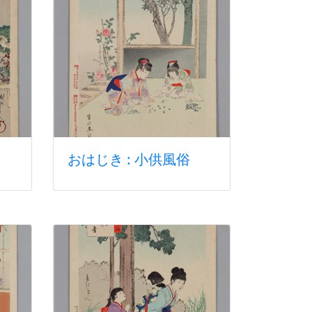
おはじき : 小供風俗