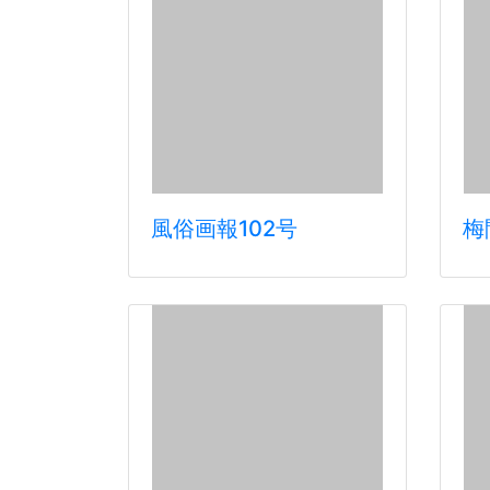
風俗画報102号
梅