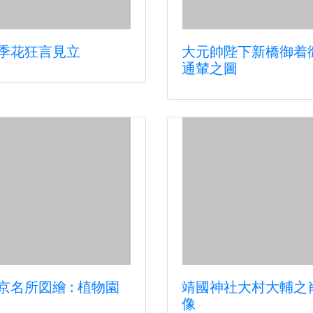
季花狂言見立
大元帥陛下新橋御着
通輦之圖
京名所図繪 : 植物園
靖國神社大村大輔之
像