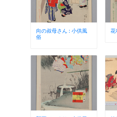
向の叔母さん : 小供風
花
俗