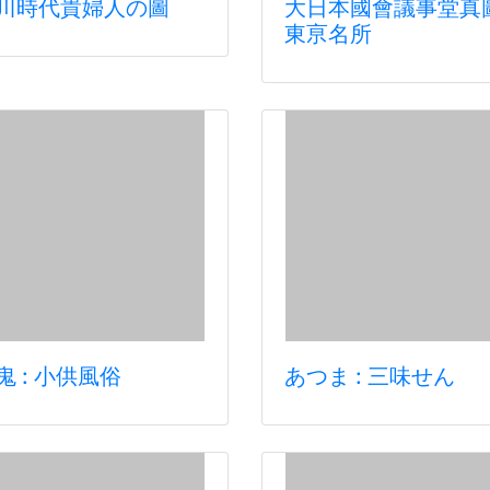
川時代貴婦人の圖
大日本國會議事堂真圖
東亰名所
鬼 : 小供風俗
あつま : 三味せん