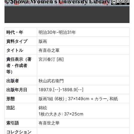
時代・年
明治30年-明治31年
資料タイプ
版画
タイトル
有喜卋之蕐
責任表示（著
宮川春汀 [画]
者・作成者
等）
出版者
秋山武右衞門
出版年月日
1897.9.[--]-1898.9[--]
形態
版画1組 (6枚) ; 37×149cm + カラー, 和紙
注記
錦絵
1枚の大きさ: 37×25cm
索引語
有喜世之華
コレクション