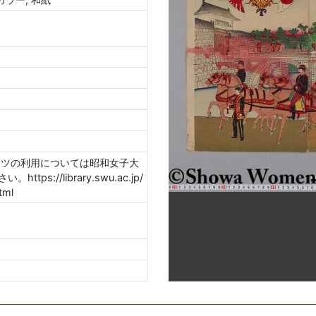
ンツの利用については昭和女子大
s://library.swu.ac.jp/
tml