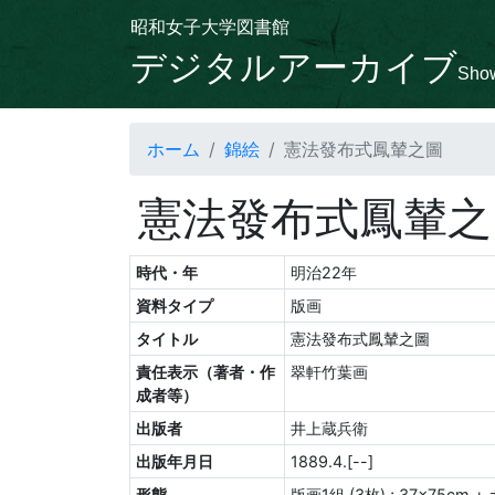
昭和女子大学図書館
デジタルアーカイブ
Show
ホーム
錦絵
憲法發布式鳳輦之圖
憲法發布式鳳輦之
時代・年
明治22年
資料タイプ
版画
タイトル
憲法發布式鳳輦之圖
責任表示（著者・作
翠軒竹葉画
成者等）
出版者
井上蔵兵衛
出版年月日
1889.4.[--]
形態
版画1組 (3枚) ; 37×75cm 