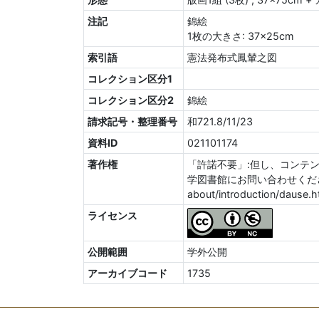
注記
錦絵
1枚の大きさ: 37×25cm
索引語
憲法発布式鳳輦之図
コレクション区分1
コレクション区分2
錦絵
請求記号・整理番号
和721.8/11/23
資料ID
021101174
著作権
「許諾不要」:但し、コンテ
学図書館にお問い合わせください。http
about/introduction/dause.h
ライセンス
公開範囲
学外公開
アーカイブコード
1735