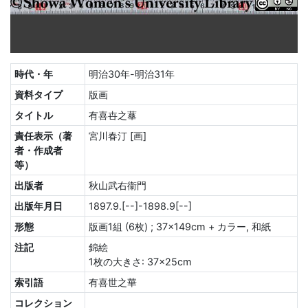
時代・年
明治30年-明治31年
資料タイプ
版画
タイトル
有喜卋之蕐
責任表示（著
宮川春汀 [画]
者・作成者
等）
出版者
秋山武右衞門
出版年月日
1897.9.[--]-1898.9[--]
形態
版画1組 (6枚) ; 37×149cm + カラー, 和紙
注記
錦絵
1枚の大きさ: 37×25cm
索引語
有喜世之華
コレクション