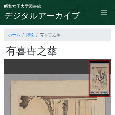
昭和女子大学図書館
デジタルアーカイブ
ホーム
錦絵
有喜卋之蕐
有喜卋之蕐