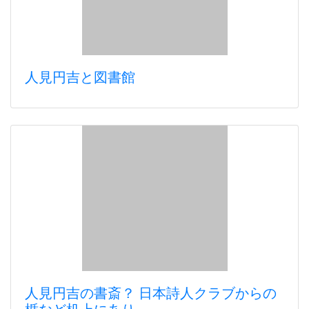
人見円吉と図書館
人見円吉の書斎？ 日本詩人クラブからの