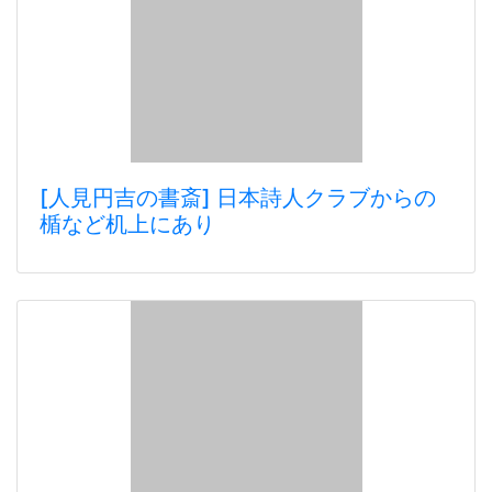
[人見円吉の書斎] 日本詩人クラブからの
楯など机上にあり