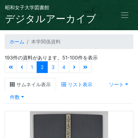
昭和女子大学図書館
デジタルアーカイブ
ホーム
本学関係資料
193件の資料があります。51-100件を表示
(current)
1
2
3
4
サムネイル表示
リスト表示
ソート
件数