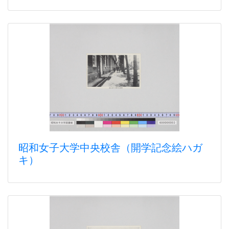
昭和女子大学中央校舎（開学記念絵ハガ
キ）