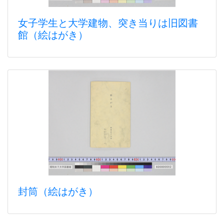
女子学生と大学建物、突き当りは旧図書
館（絵はがき）
封筒（絵はがき）