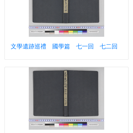
文學遺跡巡禮 國學篇 七一回 七二回