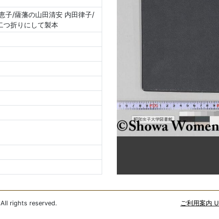
恵子/薩藩の山田清安 内田律子/
1
二つ折りにして製本
2
ll rights reserved.
ご利用案内 Use