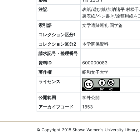
注記
表紙/遊び紙/加納諸平 村松千
裏表紙/ペン書き/原稿用紙を
索引語
文学遺跡巡礼 国学篇
コレクション区分1
コレクション区分2
本学関係資料
請求記号・整理番号
資料ID
600000083
著作権
昭和女子大学
ライセンス
公開範囲
学外公開
アーカイブコード
1853
© Copyright 2018 Showa Women's University Library, A