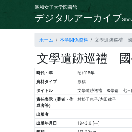
昭和女子大学図書館
デジタルアーカイブ
Show
ホーム
本学関係資料
文學遺跡巡禮 
文學遺跡巡禮 國
時代・年
昭和18年
資料タイプ
原稿
タイトル
文學遺跡巡禮 國學篇 七三
責任表示（著者・作
村松千恵子/内田律子
成者等）
出版者
出版年月日
1943.6.[--]
形態
1冊 22cm