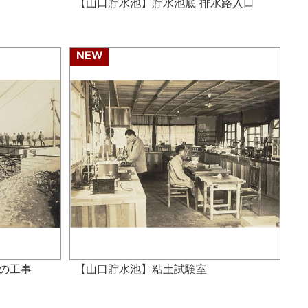
【山口貯水池】貯水池底 排水路入口
NEW
の工事
【山口貯水池】粘土試験室