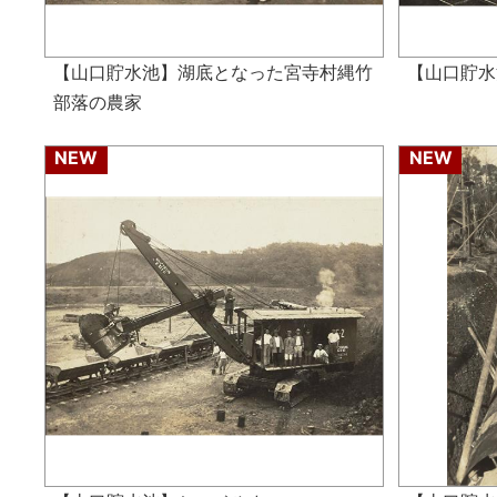
【山口貯水池】湖底となった宮寺村縄竹
【山口貯水
部落の農家
NEW
NEW