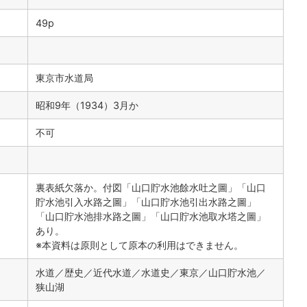
49p
東京市水道局
昭和9年（1934）3月か
不可
裏表紙欠落か。付図「山口貯水池餘水吐之圖」「山口
貯水池引入水路之圖」「山口貯水池引出水路之圖」
「山口貯水池排水路之圖」「山口貯水池取水塔之圖」
あり。
※本資料は原則として原本の利用はできません。
水道／歴史／近代水道／水道史／東京／山口貯水池／
狭山湖