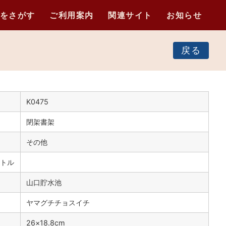
をさがす
ご利用案内
関連サイト
お知らせ
戻る
K0475
閉架書架
その他
トル
山口貯水池
ヤマグチチョスイチ
）
26×18.8cm