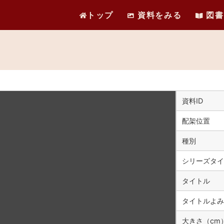
トップ
資料をみる
図書
資料ID
配架位置
種別
シリーズタイ
タイトル
タイトルよみ
大きさ（cm