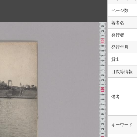
ページ数
著者名
発行者
発行年月
貸出
目次等情報
備考
キーワード