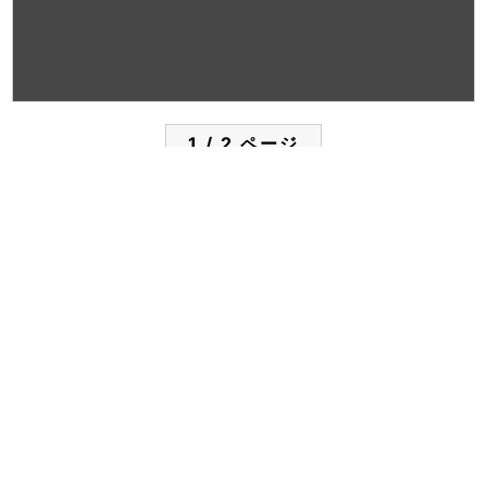
1 / 2 ページ
資料ID
K0339
配架位置
閉架書架
種別
その他
シリーズタイトル
タイトル
淀橋浄水場
タイトルよみ
ヨドバシジョウスイジョウ
大きさ（cm）
18.9×12.3cm