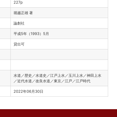
227p
堀越正雄 著
論創社
平成5年（1993）5月
貸出可
水道／歴史／水道史／江戸上水／玉川上水／神田上水
／近代水道／改良水道／東京／江戸／江戸時代
2022年06月30日