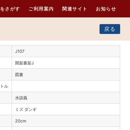
をさがす
ご利用案内
関連サイト
お知らせ
戻る
J107
開架書架J
図書
トル
水談義
ミズ ダンギ
）
20cm