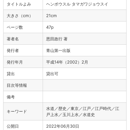
タイトルよみ
ヘンボウスル タマガワジョウスイ
大きさ（cm）
21cm
ページ数
47p
著者名
恩田政行 著
発行者
青山第一出版
発行年月
平成14年（2002）2月
貸出
貸出可
目次等情報
備考
水道／歴史／東京／江戸／江戸時代／江
キーワード
戸上水／玉川上水／水道史
公開日
2022年06月30日