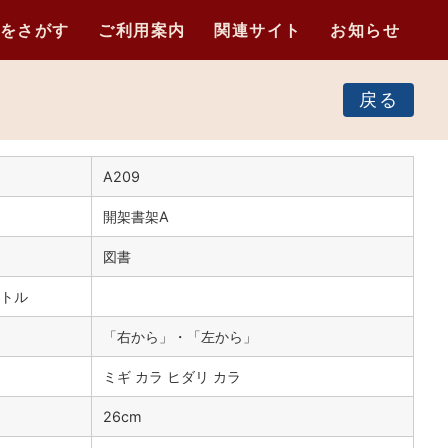
をさがす
ご利用案内
関連サイト
お知らせ
戻る
A209
開架書架A
図書
トル
「右から」・「左から」
ミギ カラ ヒダリ カラ
）
26cm