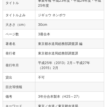
事業年報 平成23年度・平成24年度・平成
タイトル
25年度
タイトルよみ
ジギョウ ネンポウ
大きさ（cm）
30cm
ページ数
3冊合本
著者名
東京都水道局総務部調査課 編
発行者
東京都水道局総務部調査課
平成25年（2013）2月～平成27年
発行年月
（2015）2月
貸出
不可
目次等情報
備考
3年分合本製本（H25～27）
キーワード
東京／水道／東京都水道局