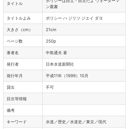
ポリシーは自立・自営だよ ウォーターマ
タイトル
ン叢書
タイトルよみ
ポリシー ハ ジリツ ジエイ ダヨ
大きさ（cm）
21cm
ページ数
250p
著者名
中島通夫 著
発行者
日本水道新聞社
発行年月
平成11年（1999）10月
貸出
不可
目次等情報
備考
キーワード
水道／歴史／水道史／東京／現代