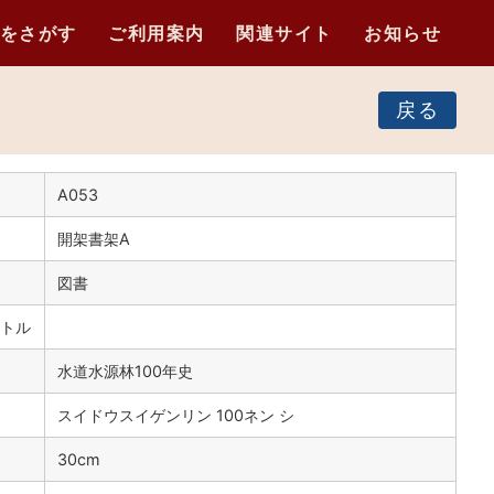
をさがす
ご利用案内
関連サイト
お知らせ
戻る
A053
開架書架A
図書
トル
水道水源林100年史
スイドウスイゲンリン 100ネン シ
）
30cm