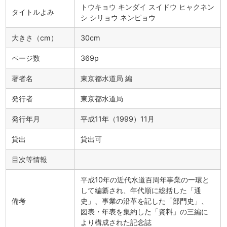
トウキョウ キンダイ スイドウ ヒャクネン
タイトルよみ
シ シリョウ ネンピョウ
大きさ（cm）
30cm
ページ数
369p
著者名
東京都水道局 編
発行者
東京都水道局
発行年月
平成11年（1999）11月
貸出
貸出可
目次等情報
平成10年の近代水道百周年事業の一環と
して編纂され、年代順に総括した「通
備考
史」、事業の沿革を記した「部門史」、
図表・年表を集約した「資料」の三編に
より構成された記念誌