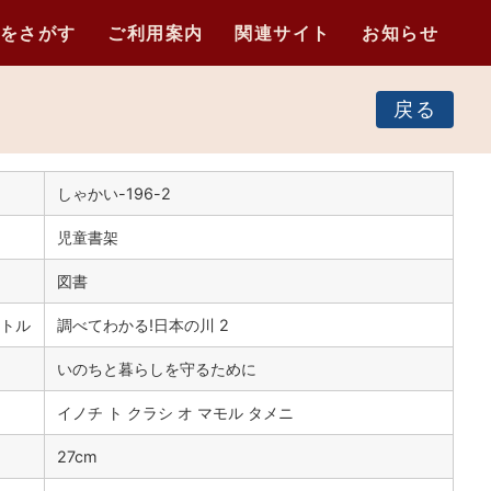
をさがす
ご利用案内
関連サイト
お知らせ
戻る
しゃかい-196-2
児童書架
図書
トル
調べてわかる!日本の川 2
いのちと暮らしを守るために
イノチ ト クラシ オ マモル タメニ
）
27cm