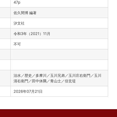
47p
佐久間博 編著
汐文社
令和3年（2021）11月
不可
治水／歴史／多摩川／玉川兄弟／玉川庄右衛門／玉川
清右衛門／田中休隅／青山士／信玄堤
2026年07月21日