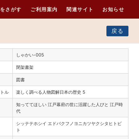
をさがす
ご利用案内
関連サイト
お知らせ
戻る
しゃかい-005
閉架書架
図書
トル
楽しく調べる人物図解日本の歴史 5
知っててほしい 江戸幕府の世に活躍した人びと 江戸時
代
シッテテホシイ エドバクフノヨニカツヤクシタヒトビ
ト