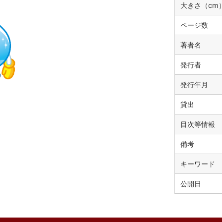
大きさ（cm
ページ数
著者名
発行者
発行年月
貸出
目次等情報
備考
キーワード
公開日