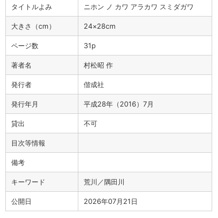
タイトルよみ
ニホン ノ カワ アラカワ スミダガワ
大きさ（cm）
24×28cm
ページ数
31p
著者名
村松昭 作
発行者
偕成社
発行年月
平成28年（2016）7月
貸出
不可
目次等情報
備考
キーワード
荒川／隅田川
公開日
2026年07月21日