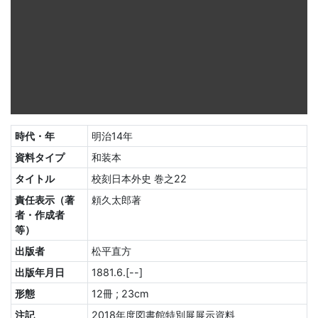
時代・年
明治14年
資料タイプ
和装本
タイトル
校刻日本外史 巻之22
責任表示（著
頼久太郎著
者・作成者
等）
出版者
松平直方
出版年月日
1881.6.[--]
形態
12冊 ; 23cm
注記
2018年度図書館特別展展示資料