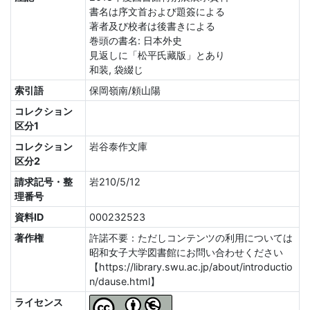
書名は序文首および題簽による
著者及び校者は後書きによる
巻頭の書名: 日本外史
見返しに「松平氏藏版」とあり
和装, 袋綴じ
索引語
保岡嶺南/頼山陽
コレクション
区分1
コレクション
岩谷泰作文庫
区分2
請求記号・整
岩210/5/12
理番号
資料ID
000232523
著作権
許諾不要：ただしコンテンツの利用については
昭和女子大学図書館にお問い合わせください
【https://library.swu.ac.jp/about/introductio
n/dause.html】
ライセンス