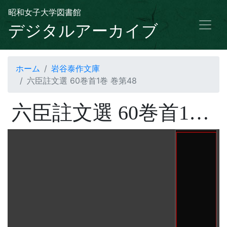
昭和女子大学図書館
デジタルアーカイブ
ホーム
岩谷泰作文庫
六臣註文選 60巻首1巻 巻第48
六臣註文選 60巻首1巻 巻第48