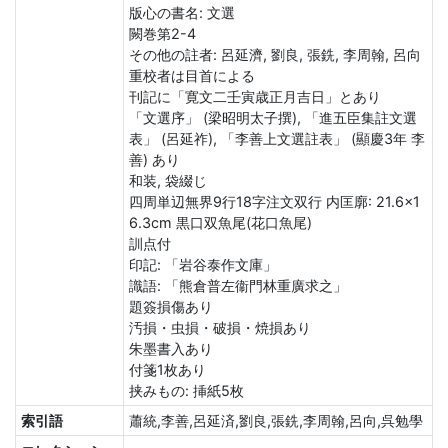
版心の書名: 文選
闕巻第2-4
その他の註者: 呂延濟, 劉良, 張銑, 李周翰, 呂向
重校者は目首による
刊記に「寛文二壬寅歳正月吉日」とあり
「文選序」 (梁昭明太子撰), 「進五臣集註文選
表」 (呂延祚), 「李善上文選註表」 (顯慶3年 李
善) あり
和装, 袋綴じ
四周単辺無界9行18字注文双行 内匡廓: 21.6×1
6.3cm 黒口双魚尾(花口魚尾)
訓点付
印記: 「岩谷泰作文庫」
識語: 「熊倉普左衞門林重廣求之」
題簽損傷あり
汚損・虫損・破損・焼損あり
朱墨書入あり
付箋1枚あり
挟みもの: 挿紙5枚
索引語
蕭統,李善,呂延済,劉良,張銑,李周翰,呂向,呉勉學