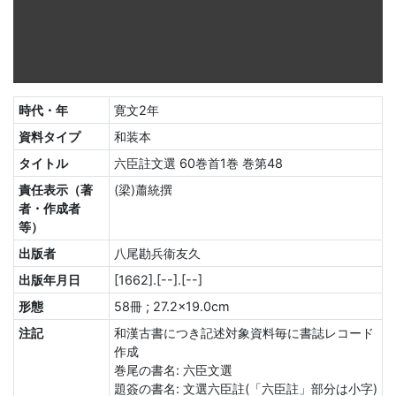
時代・年
寛文2年
資料タイプ
和装本
タイトル
六臣註文選 60巻首1巻 巻第48
責任表示（著
(梁)蕭統撰
者・作成者
等）
出版者
八尾勘兵衞友久
出版年月日
[1662].[--].[--]
形態
58冊 ; 27.2×19.0cm
注記
和漢古書につき記述対象資料毎に書誌レコード
作成
巻尾の書名: 六臣文選
題簽の書名: 文選六臣註(「六臣註」部分は小字)