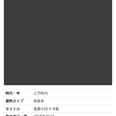
時代・年
江戸時代
資料タイプ
和装本
タイトル
兎園小説 5-6集