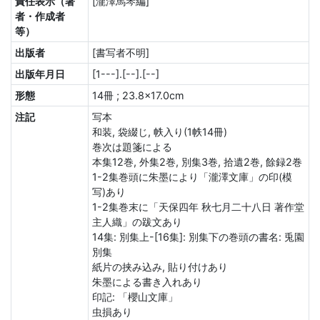
責任表示（著
[瀧澤馬琴編]
者・作成者
等）
出版者
[書写者不明]
出版年月日
[1---].[--].[--]
形態
14冊 ; 23.8×17.0cm
注記
写本
和装, 袋綴じ, 帙入り(1帙14冊)
巻次は題箋による
本集12巻, 外集2巻, 別集3巻, 拾遺2巻, 餘録2巻
1-2集巻頭に朱墨により「瀧澤文庫」の印(模
写)あり
1-2集巻末に「天保四年 秋七月二十八日 著作堂
主人織」の跋文あり
14集: 別集上-[16集]: 別集下の巻頭の書名: 兎園
別集
紙片の挟み込み, 貼り付けあり
朱墨による書き入れあり
印記: 「櫻山文庫」
虫損あり