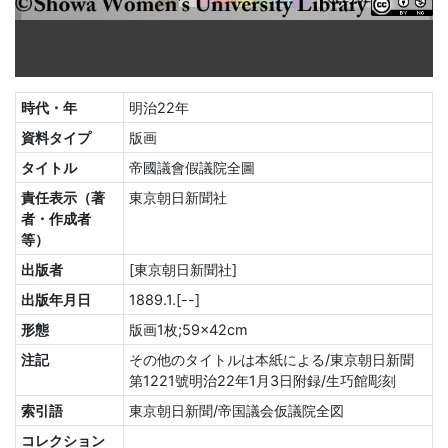
時代・年
明治22年
資料タイプ
版画
タイトル
帝國議會假議院全圖
責任表示（著
東京朝日新聞社
者・作成者
等）
出版者
[東京朝日新聞社]
出版年月日
1889.1.[--]
形態
版画1枚;59×42cm
注記
その他のタイトルは本紙による/東京朝日新聞
第1221號明治22年1月3日附録/生巧館彫刻
索引語
東京朝日新聞/帝国議会仮議院全図
コレクション