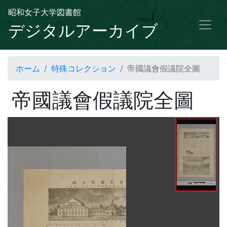
昭和女子大学図書館
デジタルアーカイブ
ホーム
特殊コレクション
帝國議會假議院全圖
帝國議會假議院全圖