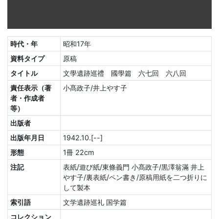
時代・年
昭和17年
資料タイプ
原稿
タイトル
文學遺跡巡禮 國學篇 六七回 六八回
責任表示（著
小髙政子/井上やす子
者・作成者
等）
出版者
出版年月日
1942.10.[--]
形態
1冊 22cm
注記
表紙/遊び紙/東條義門 小髙政子/黒澤翁滿 井上
やす子/裏表紙/ペン書き/原稿用紙を二つ折りに
して製本
索引語
文学遺跡巡礼 国学篇
コレクション