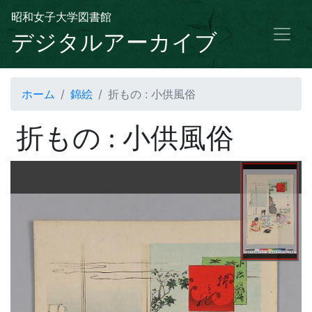
昭和女子大学図書館
デジタルアーカイブ
ホーム
錦絵
折もの : 小供風俗
折もの : 小供風俗