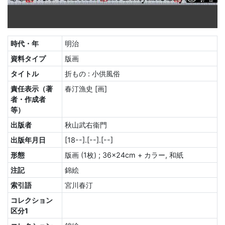
時代・年
明治
資料タイプ
版画
タイトル
折もの : 小供風俗
責任表示（著
春汀漁史 [画]
者・作成者
等）
出版者
秋山武右衞門
出版年月日
[18--].[--].[--]
形態
版画 (1枚) ; 36×24cm + カラー, 和紙
注記
錦絵
索引語
宮川春汀
コレクション
区分1