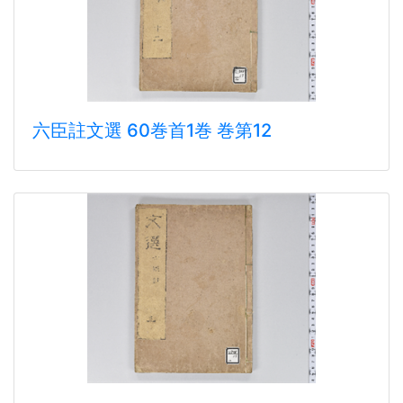
六臣註文選 60巻首1巻 巻第12