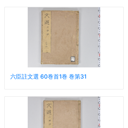
六臣註文選 60巻首1巻 巻第31