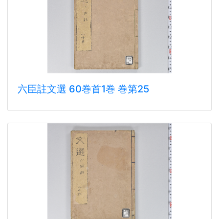
六臣註文選 60巻首1巻 巻第25