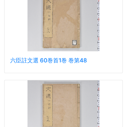
六臣註文選 60巻首1巻 巻第48