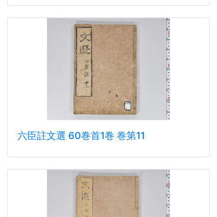
六臣註文選 60巻首1巻 巻第11