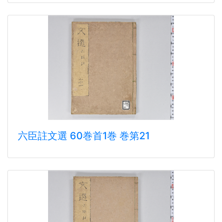
六臣註文選 60巻首1巻 巻第21