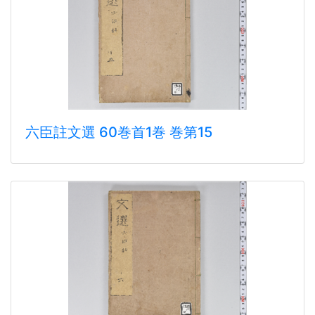
六臣註文選 60巻首1巻 巻第15