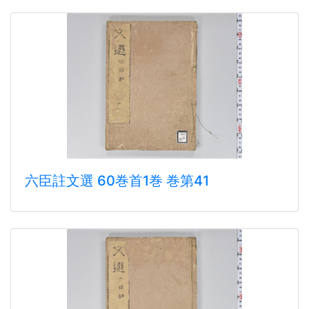
六臣註文選 60巻首1巻 巻第41