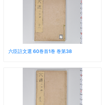
六臣註文選 60巻首1巻 巻第38