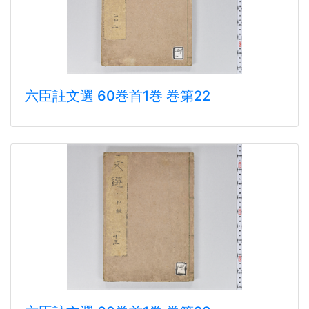
六臣註文選 60巻首1巻 巻第22