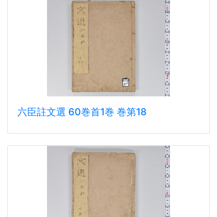
六臣註文選 60巻首1巻 巻第18