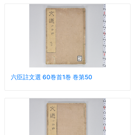
六臣註文選 60巻首1巻 巻第50