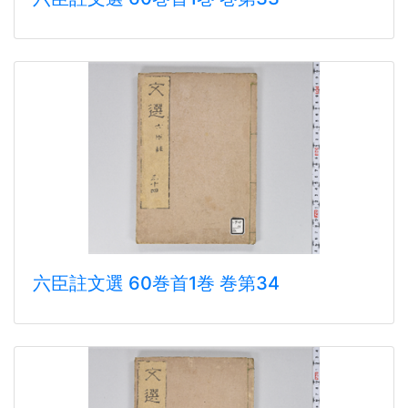
六臣註文選 60巻首1巻 巻第34