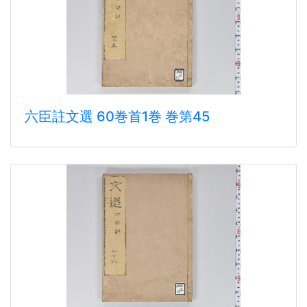
六臣註文選 60巻首1巻 巻第45