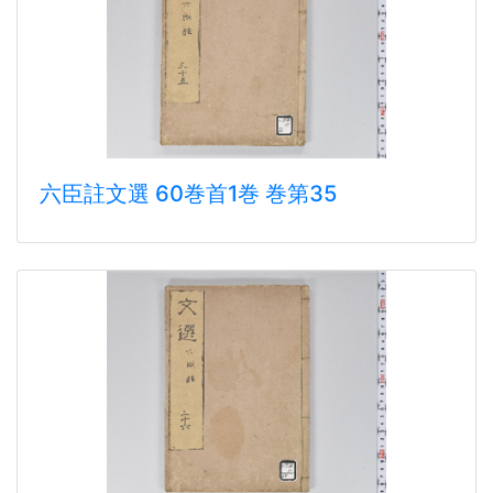
六臣註文選 60巻首1巻 巻第35