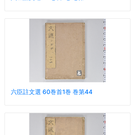
六臣註文選 60巻首1巻 巻第44