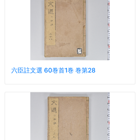
六臣註文選 60巻首1巻 巻第28