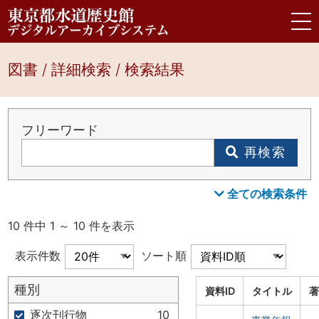
図書 / 詳細検索 / 検索結果
フリーワード
再検索
全ての検索条件
10 件中 1 ～ 10 件を表示
表示件数
ソート順
種別
資料ID
タイトル
著
逐次刊行物
10