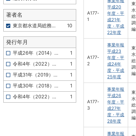
事業年報
東
平成20
水
A177-
年度・平
著者名
総
1
成21年
調
東京都水道局総務部調査課 編
10
度・平成
編
22年度
発行年月
事業年報
東
平成23
平成26年（2014）9月～平成29年（2017）9月
1
水
A177-
年度・平
総
令和4年（2022）9月
1
2
成24年
調
度・平成
編
平成31年（2019）3月～令和3年（2021）3月
1
25年度
平成30年（2018）9月～令和3年（2021）9月
1
事業年報
東
平成26
令和4年（2022）3月～令和6年（2024）3月
1
水
A177-
年度・平
総
3
成27年
調
度・平成
編
28年度
事業年報