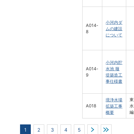
小河内ダ
A014-
ムの建設
8
について
小河内貯
水池 堰
A014-
堤築造工
9
事仕様書
東
境浄水場
A018
水
拡築工事
編
概要
1
2
3
4
5