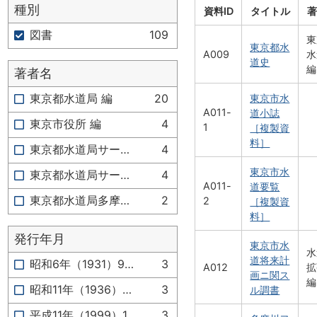
種別
資料ID
タイトル
著
図書
109
東
東京都水
A009
水
道史
編
著者名
東京都水道局 編
20
東京市水
A011-
道小誌
東京市役所 編
4
1
［複製資
料］
東京都水道局サービス推進部広報サービス課 編
4
東京市水
東京都水道局サービス推進部サービス推進課 編
4
A011-
道要覧
東京都水道局多摩水道改革推進本部 編
2
2
［複製資
料］
発行年月
東京市水
水
道将来計
昭和6年（1931）9月か
3
A012
拡
画ニ関ス
編
昭和11年（1936）4月
3
ル調書
平成11年（1999）11月
3