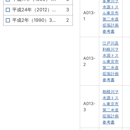
多摩川ヲ
水源トス
平成24年（2012）12月
3
A013-
ル東京市
1
第二水道
平成2年（1990）3月
2
拡張計画
参考書
江戸川及
利根川ヲ
水源トス
A013-
ル東京市
2
第二水道
拡張計画
参考書
相模川ヲ
水源トス
A013-
ル東京市
3
第二水道
拡張計画
参考書