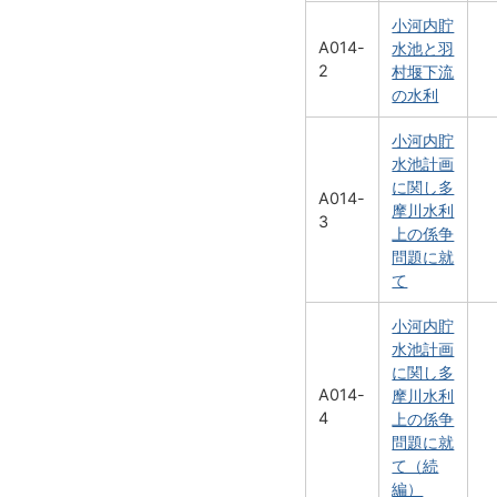
小河内貯
A014-
水池と羽
2
村堰下流
の水利
小河内貯
水池計画
に関し多
A014-
摩川水利
3
上の係争
問題に就
て
小河内貯
水池計画
に関し多
A014-
摩川水利
4
上の係争
問題に就
て（続
編）