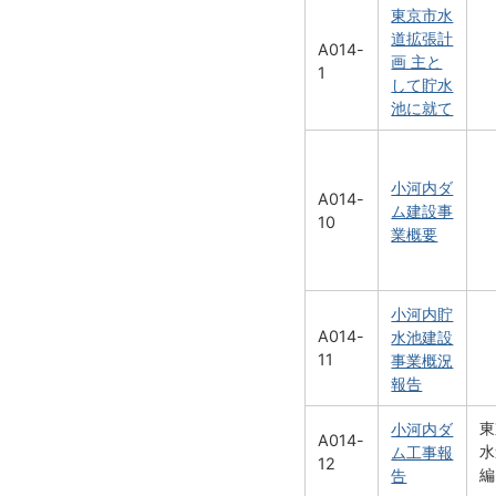
東京市水
道拡張計
A014-
画 主と
1
して貯水
池に就て
小河内ダ
A014-
ム建設事
10
業概要
小河内貯
A014-
水池建設
11
事業概況
報告
東
小河内ダ
A014-
水
ム工事報
12
編
告