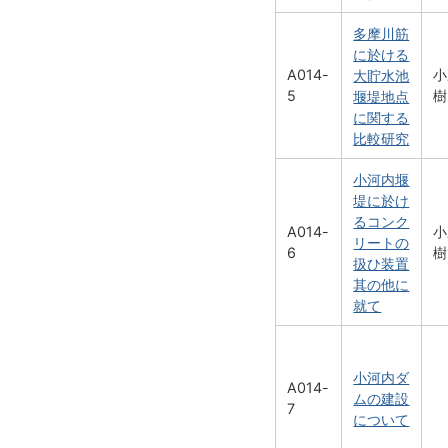
多摩川筋
に於ける
A014-
小
大貯水池
5
樹
堰堤地点
に関する
比較研究
小河内堰
堤に於け
るコンク
A014-
小
リートの
6
樹
扱ひ装置
其の他に
就て
小河内ダ
A014-
ムの建設
7
について