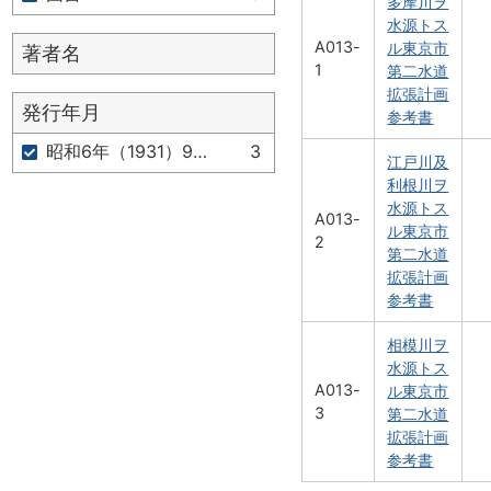
多摩川ヲ
水源トス
A013-
ル東京市
著者名
1
第二水道
拡張計画
発行年月
参考書
昭和6年（1931）9月か
3
江戸川及
利根川ヲ
水源トス
A013-
ル東京市
2
第二水道
拡張計画
参考書
相模川ヲ
水源トス
A013-
ル東京市
3
第二水道
拡張計画
参考書