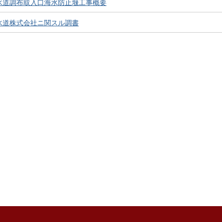
水道調布取入口海水防止堰工事概要
水道株式会社ニ関スル調書