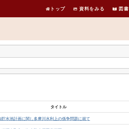
トップ
資料をみる
図書
タイトル
内貯水池計画に関し多摩川水利上の係争問題に就て