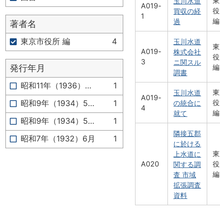
東
玉川水道
A019-
役
買収の経
1
編
過
著者名
東京市役所 編
4
玉川水道
東
A019-
株式会社
役
3
ニ関スル
発行年月
編
調書
昭和11年（1936）4月
1
東
玉川水道
A019-
役
昭和9年（1934）5-昭和11
1
の統合に
4
編
就て
昭和9年（1934）5月
1
隣接五郡
昭和7年（1932）6月
1
に於ける
東
上水道に
A020
役
関する調
編
査 市域
拡張調査
資料