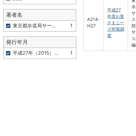
東
水
平成27
サ
著者名
年度お客
A214-
ス
さまニー
東京都水道局サービス推進部広報サービス課 編
1
H27
部
ズ把握調
サ
査
ス
発行年月
編
平成27年（2015）12月
1