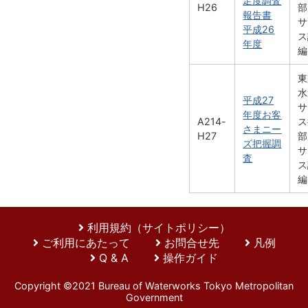
足度調査
H26
部
報告書
サ
平成26
ス
年度
編
東
水
平成27
サ
年度お客
A214-
ス
さまニー
H27
部
ズ把握調
サ
査
ス
編
利用規約（サイトポリシー）
ご利用にあたって
お問合せ先
凡例
Q & A
操作ガイド
Copyright ©2021 Bureau of Waterworks Tokyo Metropolitan
Government