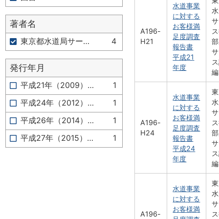
東
水道事業
水
に対する
サ
著者名
お客様満
A196-
ス
足度調査
東京都水道局サービス推進部広報サービス課 編
4
H21
部
報告書
サ
平成21
ス
発行年月
年度
編
平成21年（2009）10月
1
東
水道事業
水
平成24年（2012）10月
1
に対する
サ
お客様満
平成26年（2014）10月
1
A196-
ス
足度調査
H24
部
平成27年（2015）12月
1
報告書
サ
平成24
ス
年度
編
東
水道事業
水
に対する
サ
お客様満
A196-
ス