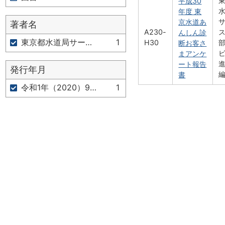
平成30
年度 東
京水道あ
著者名
A230-
んしん診
東京都水道局サービス推進部サービス推進課 編
1
H30
断お客さ
まアンケ
ート報告
発行年月
書
令和1年（2020）9月
1