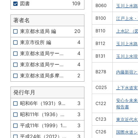
図書
109
B060
玉川上水路
B100
江戸上水・
著者名
B110
東京都水道局 編
20
上水記 （
東京市役所 編
4
B112
玉川上水路
東京都水道局サービス推進部広報サービス課 編
4
B131
玉川上水現
東京都水道局サービス推進部サービス推進課 編
4
B278
内藤新宿と
東京都水道局多摩水道改革推進本部 編
2
C025
上下水道実
発行年月
安心を未来
昭和6年（1931）9月か
3
C122
報告書
昭和11年（1936）4月
3
C123
東京近代水
平成11年（1999）11月
3
C126
国際水道シ
平成24年（2012）12月
3