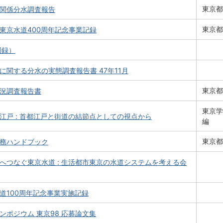
東京都
関係分水調査報告
東京都
東京水道400周年記念事業記録
図録）
に関する分水の実態調査報告書 47年11月
東京都
況調査報告書
東京学
江戸 : 首都江戸と街道の結節点としての視点から
編
東京都
務ハンドブック
へつなぐ東京水道 : 生活都市東京の水道システムを考える会
道100周年記念事業実施記録
ンポジウム 東京98 応募論文集