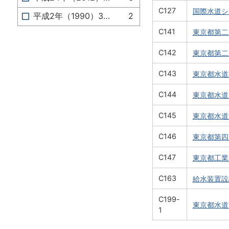
C127
国際水道シ
平成2年（1990）3月
2
C141
東京都第二
C142
東京都第二
C143
東京都水道
C144
東京都水道
C145
東京都水道
C146
東京都第四
C147
東京都工業
C163
給水装置設
C199-
東京都水道
1