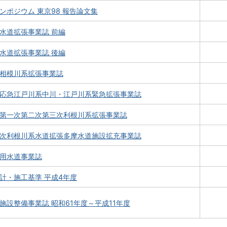
ンポジウム 東京98 報告論文集
水道拡張事業誌 前編
水道拡張事業誌 後編
相模川系拡張事業誌
応急江戸川系中川・江戸川系緊急拡張事業誌
第一次第二次第三次利根川系拡張事業誌
次利根川系水道拡張多摩水道施設拡充事業誌
用水道事業誌
計・施工基準 平成4年度
施設整備事業誌 昭和61年度～平成11年度