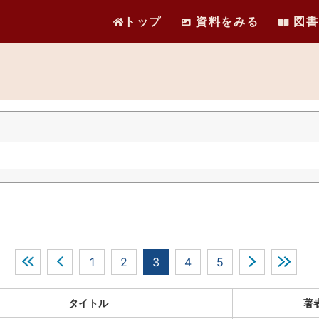
トップ
資料をみる
図書
1
2
3
4
5
タイトル
著