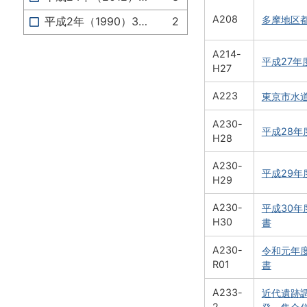
A208
多摩地区都
平成2年（1990）3月
2
A214-
平成27
H27
A223
東京市水道
A230-
平成28
H28
A230-
平成29
H29
A230-
平成30
H30
書
A230-
令和元年
R01
書
A233-
近代遺跡調
2