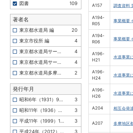
図書
109
A157
調査資料 
A194-
著者名
事業概要 
R05
東京都水道局 編
20
A194-
事業概要 
東京市役所 編
4
R06
東京都水道局サービス推進部広報サービス課 編
4
A196-
水道事業に
H21
東京都水道局サービス推進部サービス推進課 編
4
A196-
東京都水道局多摩水道改革推進本部 編
2
水道事業に
H24
発行年月
A196-
水道事業に
H26
昭和6年（1931）9月か
3
A204
相互会発
昭和11年（1936）4月
3
平成11年（1999）11月
3
A207
多摩地区都
平成24年（2012）12月
3